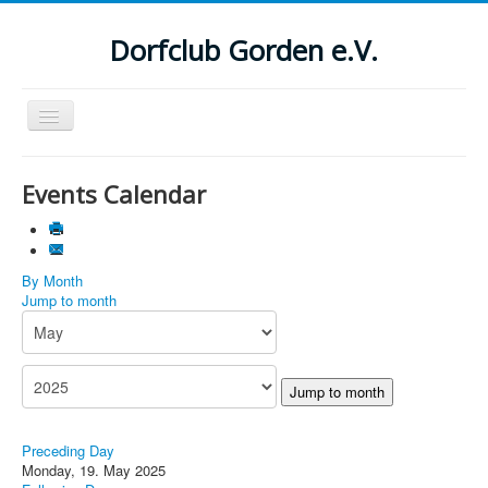
Dorfclub Gorden e.V.
Navigation
an/aus
Aktuelle Seite:
Startseite
Events Calendar
Suchen
...
By Month
Jump to month
Jump to month
Preceding Day
Monday, 19. May 2025