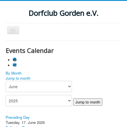
Dorfclub Gorden e.V.
Navigation
an/aus
Aktuelle Seite:
Startseite
Events Calendar
Suchen
...
By Month
Jump to month
Jump to month
Preceding Day
Tuesday, 17. June 2025