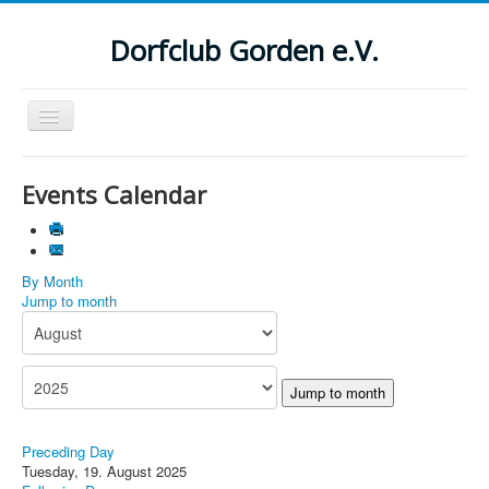
Dorfclub Gorden e.V.
Navigation
an/aus
Aktuelle Seite:
Startseite
Events Calendar
Suchen
...
By Month
Jump to month
Jump to month
Preceding Day
Tuesday, 19. August 2025