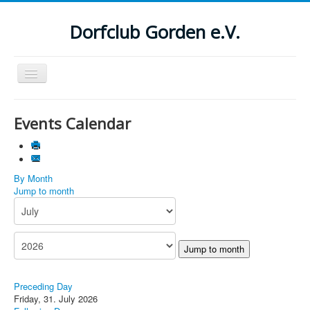
Dorfclub Gorden e.V.
Navigation
an/aus
Aktuelle Seite:
Startseite
Events Calendar
Suchen
...
By Month
Jump to month
Jump to month
Preceding Day
Friday, 31. July 2026