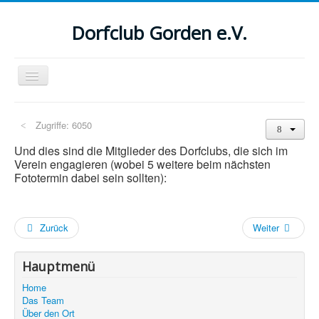
Dorfclub Gorden e.V.
Navigation
an/aus
Aktuelle Seite:
Startseite
Das Team
Zugriffe: 6050
Suchen
Und dies sind die Mitglieder des Dorfclubs, die sich im
...
Verein engagieren (wobei 5 weitere beim nächsten
Fototermin dabei sein sollten):
Zurück
Weiter
Hauptmenü
Home
Das Team
Über den Ort