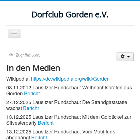
Dorfclub Gorden e.V.
Navigation
an/aus
Aktuelle Seite:
Startseite
In den Medien
Zugriffe: 6695
Suchen
In den Medien
...
Wikipedia:
https://de.wikipedia.org/wiki/Gorden
08.11.2012 Lausitzer Rundschau: Weihnachtsbraten aus
Gorden
Bericht
27.12.2025 Lausitzer Rundschau: Die Strandgaststätte
wächst
Bericht
13.12.2025 Lausitzer Rundschau: Mit dem Goldticket zur
Silvesterparty
Bericht
13.12.2025 Lausitzer Rundschau: Vom Mobilfunk
abgehängt
Bericht