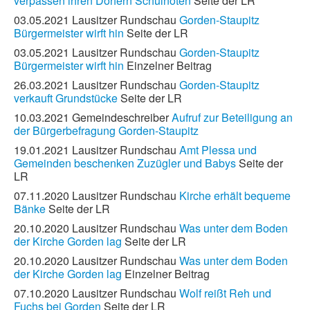
verpassen ihren Dörfern Schulnoten
Seite der LR
03.05.2021 Lausitzer Rundschau
Gorden-Staupitz
Bürgermeister wirft hin
Seite der LR
03.05.2021 Lausitzer Rundschau
Gorden-Staupitz
Bürgermeister wirft hin
Einzelner Beitrag
26.03.2021 Lausitzer Rundschau
Gorden-Staupitz
verkauft Grundstücke
Seite der LR
10.03.2021 Gemeindeschreiber
Aufruf zur Beteiligung an
der Bürgerbefragung Gorden-Staupitz
19.01.2021 Lausitzer Rundschau
Amt Plessa und
Gemeinden beschenken Zuzügler und Babys
Seite der
LR
07.11.2020 Lausitzer Rundschau
Kirche erhält bequeme
Bänke
Seite der LR
20.10.2020 Lausitzer Rundschau
Was unter dem Boden
der Kirche Gorden lag
Seite der LR
20.10.2020 Lausitzer Rundschau
Was unter dem Boden
der Kirche Gorden lag
Einzelner Beitrag
07.10.2020 Lausitzer Rundschau
Wolf reißt Reh und
Fuchs bei Gorden
Seite der LR