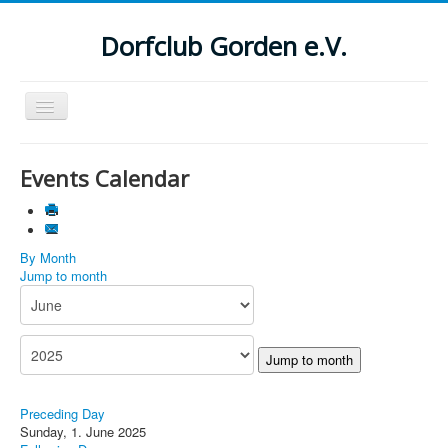
Dorfclub Gorden e.V.
Navigation
an/aus
Aktuelle Seite:
Startseite
Events Calendar
Suchen
...
By Month
Jump to month
Jump to month
Preceding Day
Sunday, 1. June 2025