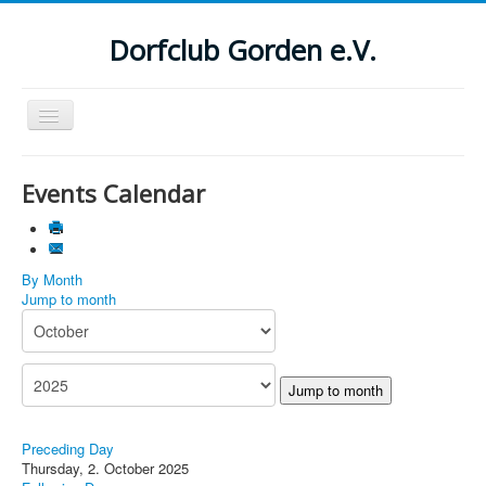
Dorfclub Gorden e.V.
Navigation
an/aus
Aktuelle Seite:
Startseite
Events Calendar
Suchen
...
By Month
Jump to month
Jump to month
Preceding Day
Thursday, 2. October 2025