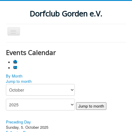
Dorfclub Gorden e.V.
Navigation
an/aus
Aktuelle Seite:
Startseite
Events Calendar
Suchen
...
By Month
Jump to month
Jump to month
Preceding Day
Sunday, 5. October 2025